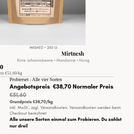
WASHED •
250
G
Mirtnesh
Rote Johannisbeere • Mandarine • Honig
90
eis
€51,60/kg
Probierset - Alle vier Sorten
Angebotspreis
€38,70
Normaler Preis
€51,60
Grundpreis
€38,70/kg
inkl. MwSt., zzgl. Versandkosten. Versandkosten werden beim
Checkout berechnet
Alle unsere Sorten einmal zum Probieren. Du zahlst
nur drei!