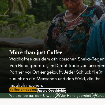
More than just Coffee
Waldkaffee aus dem äthiopischen Sheka-Regen
Von Hand geerntet, im Direct Trade von unsere
Partner vor Ort eingekauft. Jeder Schluck fließt
zurück an die Menschen und den Wald, die ihn
möglich machen.
Kaffee entdecken
Unsere Geschichte
Waldkaffee aus dem Urwald
Von Hand geerntet
Kurz