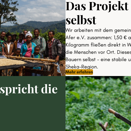
Das Projekt
selbst
Wir arbeiten mit dem gemein
Afer e.V. zusammen: 1,50 € 
Kilogramm fließen direkt in 
die Menschen vor Ort. Dieses
Bauern selbst - eine stabile u
Sheka-Region.
Mehr erfahren
spricht die
bnis: Die Natur siegt