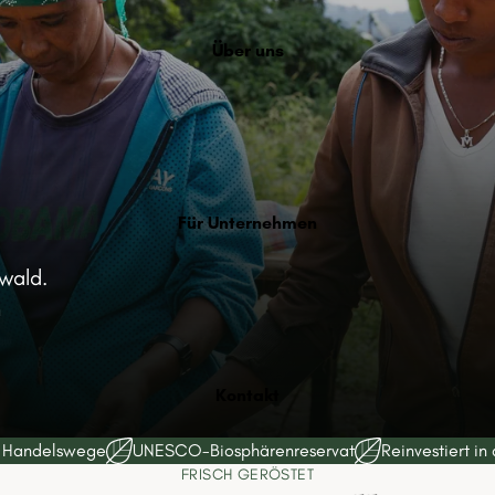
Über uns
Für Unternehmen
wald.
m
Kontakt
e Handelswege
UNESCO-Biosphärenreservat
Reinvestiert in
FRISCH GERÖSTET