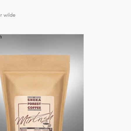
r wilde
h