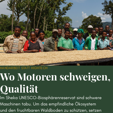
HANDARBEIT STATT HIGHTECH
Wo Motoren schweigen, 
Qualität
Im Sheka UNESCO-Biosphärenreservat sind schwere
Maschinen tabu. Um das empfindliche Ökosystem
Das lebendige Erge
und den fruchtbaren Waldboden zu schützen, setzen