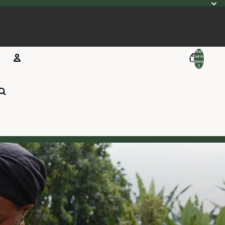
Artikel im
Warenkorb
insgesamt:
0
Konto
Andere Anmeldeoptionen
Bestellungen
Profil