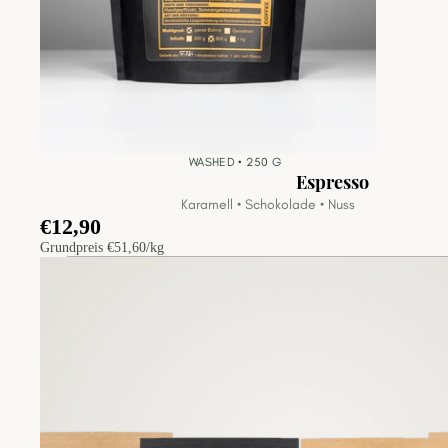
WASHED •
250
G
Espresso
Karamell • Schokolade • Nuss
€12,90
Grundpreis
€51,60/kg